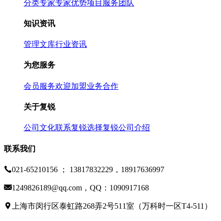
分类专家
专家优势
项目服务团队
知识资讯
管理文库
行业资讯
为您服务
会员服务
欢迎加盟
业务合作
关于复锐
公司文化
联系复锐
选择复锐
公司介绍
联系我们
021-65210156 ； 13817832229，18917636997
1249826189@qq.com，QQ：1090917168
上海市闵行区泰虹路268弄2号511室（万科时一区T4-511）