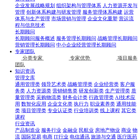
企业发展战略规划
组织架构与管理体系
人力资源开发与
管理
创新体系构建与研发管理
服务管理体系构建
运营
体系与生产管理
市场营销与管理
企业文化重塑
营运流
程与信息技术
长期顾问
长期顾问服务概述
服务管理长期顾问
战略管理长期顾问
营销管理长期顾问
中小企业经营管理长期顾问
专家团队
分类专家
专家优势
项目服务
团队
知识资讯
管理文库
通用管理类
领导艺术类
战略管理类
企业经营类
客户服
务类
人力资源类
营销销售类
研发创新类
生产管理类
质
量管理类
采购物流类
财务会计类
行政管理类
AI技术应
用
数智化应用
企业文化类
执行力
职业素养类
通用技能
类
项目管理类
专业认证类
行业培训类
线上课程
其它类
课程
行业资讯
产品制造业
服务行业
金融业
民航业
房地产物业
商业
物
流
国际贸易
电商
IT行业
电信通讯
旅游与交通
医疗医药