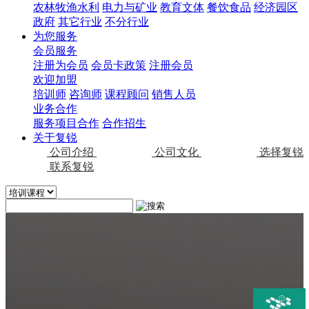
农林牧渔水利
电力与矿业
教育文体
餐饮食品
经济园区
政府
其它行业
不分行业
为您服务
会员服务
注册为会员
会员卡政策
注册会员
欢迎加盟
培训师
咨询师
课程顾问
销售人员
业务合作
服务项目合作
合作招生
关于复锐
公司介绍
公司文化
选择复锐
联系复锐