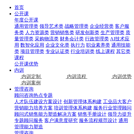
首页
公开课
年度公开课
通用管理类
领导艺术类
战略管理类
企业经营类
客户服
务类
人力资源类
营销销售类
研发创新类
生产管理类
质
量管理类
采购物流类
财务会计类
行政管理类
AI技术应
用
数智化应用
企业文化类
执行力
职业素养类
通用技能
类
项目管理类
专业认证类
行业培训类
线上课程
其它类
课程
公开课优势
内训
内训定制
内训流程
内训优势
内训案例
管理咨询
顾问咨询热点专题
人才队伍建设方案设计
创新管理体系构建
工业品大客户
营销能力培养方案
培训管理体系构建
服务行业管理顾问
顾问式销售能力塑造解决方案
销售手册设计
领导力提升
专题顾问服务
客户满意度研究
服务流程规范设计
通用
管理能力塑造
管理咨询