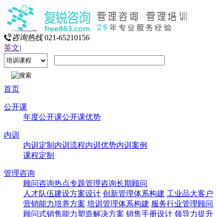
咨询热线
021-65210156
英文
|
首页
公开课
年度公开课
公开课优势
内训
内训定制
内训流程
内训优势
内训案例
课程定制
管理咨询
顾问咨询热点专题
管理咨询
长期顾问
人才队伍建设方案设计
创新管理体系构建
工业品大客户
营销能力培养方案
培训管理体系构建
服务行业管理顾问
顾问式销售能力塑造解决方案
销售手册设计
领导力提升