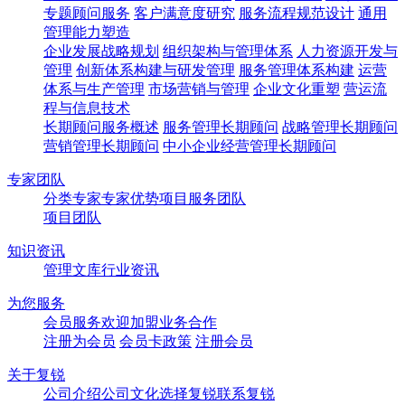
专题顾问服务
客户满意度研究
服务流程规范设计
通用
管理能力塑造
企业发展战略规划
组织架构与管理体系
人力资源开发与
管理
创新体系构建与研发管理
服务管理体系构建
运营
体系与生产管理
市场营销与管理
企业文化重塑
营运流
程与信息技术
长期顾问服务概述
服务管理长期顾问
战略管理长期顾问
营销管理长期顾问
中小企业经营管理长期顾问
专家团队
分类专家
专家优势
项目服务团队
项目团队
知识资讯
管理文库
行业资讯
为您服务
会员服务
欢迎加盟
业务合作
注册为会员
会员卡政策
注册会员
关于复锐
公司介绍
公司文化
选择复锐
联系复锐