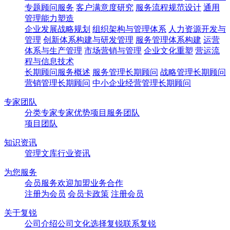
专题顾问服务
客户满意度研究
服务流程规范设计
通用
管理能力塑造
企业发展战略规划
组织架构与管理体系
人力资源开发与
管理
创新体系构建与研发管理
服务管理体系构建
运营
体系与生产管理
市场营销与管理
企业文化重塑
营运流
程与信息技术
长期顾问服务概述
服务管理长期顾问
战略管理长期顾问
营销管理长期顾问
中小企业经营管理长期顾问
专家团队
分类专家
专家优势
项目服务团队
项目团队
知识资讯
管理文库
行业资讯
为您服务
会员服务
欢迎加盟
业务合作
注册为会员
会员卡政策
注册会员
关于复锐
公司介绍
公司文化
选择复锐
联系复锐