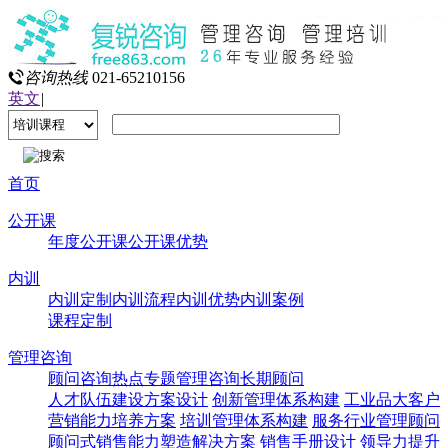
咨询热线
021-65210156
英文
|
首页
公开课
年度公开课
公开课优势
内训
内训定制
内训流程
内训优势
内训案例
课程定制
管理咨询
顾问咨询热点专题
管理咨询
长期顾问
人才队伍建设方案设计
创新管理体系构建
工业品大客户
营销能力培养方案
培训管理体系构建
服务行业管理顾问
顾问式销售能力塑造解决方案
销售手册设计
领导力提升