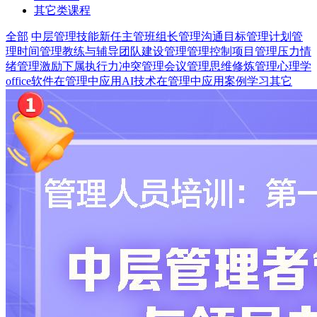
其它类课程
全部
中层管理技能
新任主管
班组长
管理沟通
目标管理
计划管
理
时间管理
教练与辅导
团队建设管理
管理控制
项目管理
压力情
绪管理
激励下属
执行力
冲突管理
会议管理
思维修炼
管理心理学
office软件在管理中应用
AI技术在管理中应用
案例学习
其它