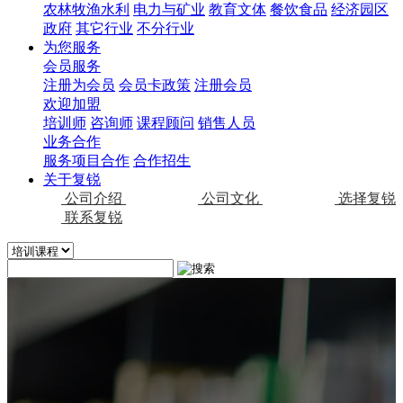
农林牧渔水利
电力与矿业
教育文体
餐饮食品
经济园区
政府
其它行业
不分行业
为您服务
会员服务
注册为会员
会员卡政策
注册会员
欢迎加盟
培训师
咨询师
课程顾问
销售人员
业务合作
服务项目合作
合作招生
关于复锐
公司介绍
公司文化
选择复锐
联系复锐