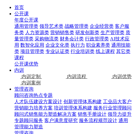
首页
公开课
年度公开课
通用管理类
领导艺术类
战略管理类
企业经营类
客户服
务类
人力资源类
营销销售类
研发创新类
生产管理类
质
量管理类
采购物流类
财务会计类
行政管理类
AI技术应
用
数智化应用
企业文化类
执行力
职业素养类
通用技能
类
项目管理类
专业认证类
行业培训类
线上课程
其它类
课程
公开课优势
内训
内训定制
内训流程
内训优势
内训案例
管理咨询
顾问咨询热点专题
人才队伍建设方案设计
创新管理体系构建
工业品大客户
营销能力培养方案
培训管理体系构建
服务行业管理顾问
顾问式销售能力塑造解决方案
销售手册设计
领导力提升
专题顾问服务
客户满意度研究
服务流程规范设计
通用
管理能力塑造
管理咨询