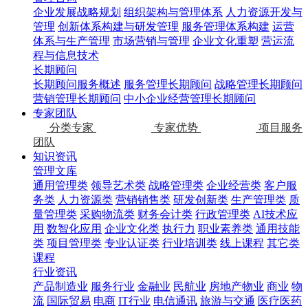
企业发展战略规划
组织架构与管理体系
人力资源开发与
管理
创新体系构建与研发管理
服务管理体系构建
运营
体系与生产管理
市场营销与管理
企业文化重塑
营运流
程与信息技术
长期顾问
长期顾问服务概述
服务管理长期顾问
战略管理长期顾问
营销管理长期顾问
中小企业经营管理长期顾问
专家团队
分类专家
专家优势
项目服务
团队
知识资讯
管理文库
通用管理类
领导艺术类
战略管理类
企业经营类
客户服
务类
人力资源类
营销销售类
研发创新类
生产管理类
质
量管理类
采购物流类
财务会计类
行政管理类
AI技术应
用
数智化应用
企业文化类
执行力
职业素养类
通用技能
类
项目管理类
专业认证类
行业培训类
线上课程
其它类
课程
行业资讯
产品制造业
服务行业
金融业
民航业
房地产物业
商业
物
流
国际贸易
电商
IT行业
电信通讯
旅游与交通
医疗医药