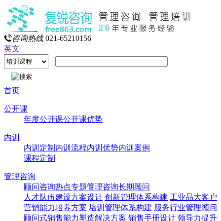
咨询热线
021-65210156
英文
|
首页
公开课
年度公开课
公开课优势
内训
内训定制
内训流程
内训优势
内训案例
课程定制
管理咨询
顾问咨询热点专题
管理咨询
长期顾问
人才队伍建设方案设计
创新管理体系构建
工业品大客户
营销能力培养方案
培训管理体系构建
服务行业管理顾问
顾问式销售能力塑造解决方案
销售手册设计
领导力提升