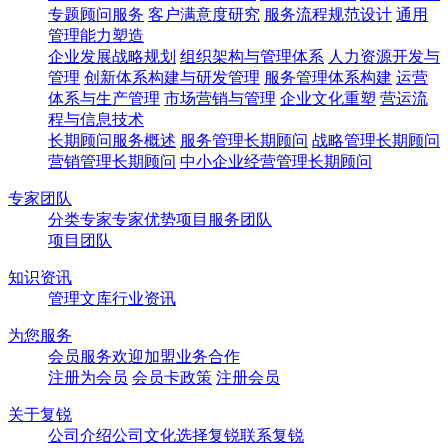
专题顾问服务
客户满意度研究
服务流程规范设计
通用
管理能力塑造
企业发展战略规划
组织架构与管理体系
人力资源开发与
管理
创新体系构建与研发管理
服务管理体系构建
运营
体系与生产管理
市场营销与管理
企业文化重塑
营运流
程与信息技术
长期顾问服务概述
服务管理长期顾问
战略管理长期顾问
营销管理长期顾问
中小企业经营管理长期顾问
专家团队
分类专家
专家优势
项目服务团队
项目团队
知识资讯
管理文库
行业资讯
为您服务
会员服务
欢迎加盟
业务合作
注册为会员
会员卡政策
注册会员
关于复锐
公司介绍
公司文化
选择复锐
联系复锐