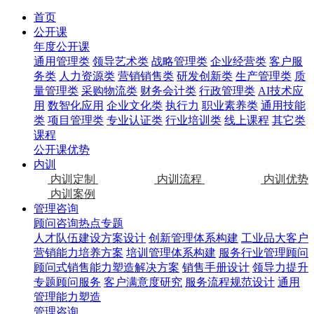
首页
公开课
年度公开课
通用管理类
领导艺术类
战略管理类
企业经营类
客户服
务类
人力资源类
营销销售类
研发创新类
生产管理类
质
量管理类
采购物流类
财务会计类
行政管理类
AI技术应
用
数智化应用
企业文化类
执行力
职业素养类
通用技能
类
项目管理类
专业认证类
行业培训类
线上课程
其它类
课程
公开课优势
内训
内训定制
内训流程
内训优势
内训案例
管理咨询
顾问咨询热点专题
人才队伍建设方案设计
创新管理体系构建
工业品大客户
营销能力培养方案
培训管理体系构建
服务行业管理顾问
顾问式销售能力塑造解决方案
销售手册设计
领导力提升
专题顾问服务
客户满意度研究
服务流程规范设计
通用
管理能力塑造
管理咨询