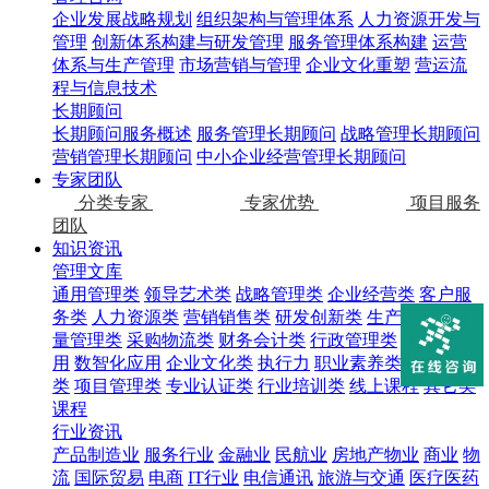
企业发展战略规划
组织架构与管理体系
人力资源开发与
管理
创新体系构建与研发管理
服务管理体系构建
运营
体系与生产管理
市场营销与管理
企业文化重塑
营运流
程与信息技术
长期顾问
长期顾问服务概述
服务管理长期顾问
战略管理长期顾问
营销管理长期顾问
中小企业经营管理长期顾问
专家团队
分类专家
专家优势
项目服务
团队
知识资讯
管理文库
通用管理类
领导艺术类
战略管理类
企业经营类
客户服
务类
人力资源类
营销销售类
研发创新类
生产管理类
质
量管理类
采购物流类
财务会计类
行政管理类
AI技术应
用
数智化应用
企业文化类
执行力
职业素养类
通用技能
类
项目管理类
专业认证类
行业培训类
线上课程
其它类
课程
行业资讯
产品制造业
服务行业
金融业
民航业
房地产物业
商业
物
流
国际贸易
电商
IT行业
电信通讯
旅游与交通
医疗医药