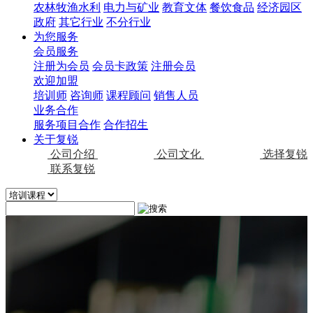
农林牧渔水利
电力与矿业
教育文体
餐饮食品
经济园区
政府
其它行业
不分行业
为您服务
会员服务
注册为会员
会员卡政策
注册会员
欢迎加盟
培训师
咨询师
课程顾问
销售人员
业务合作
服务项目合作
合作招生
关于复锐
公司介绍
公司文化
选择复锐
联系复锐