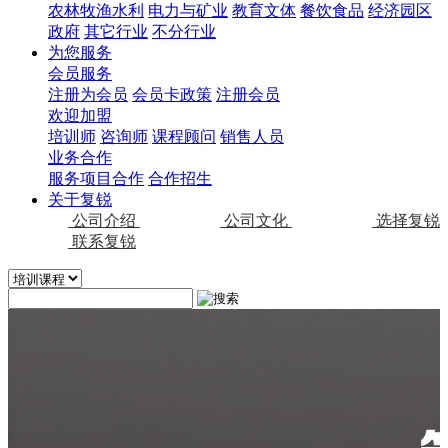
农林牧渔水利
电力与矿业
教育文体
餐饮食品
经济园区
政府
其它行业
不分行业
为您服务
会员服务
注册为会员
会员卡政策
注册会员
欢迎加盟
培训师
咨询师
课程顾问
销售人员
业务合作
服务项目合作
合作招生
关于复锐
公司介绍
公司文化
选择复锐
联系复锐