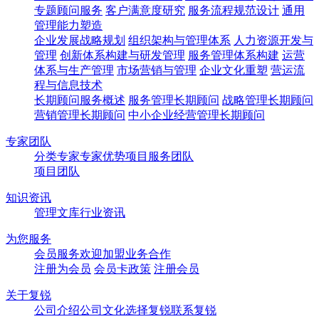
专题顾问服务
客户满意度研究
服务流程规范设计
通用
管理能力塑造
企业发展战略规划
组织架构与管理体系
人力资源开发与
管理
创新体系构建与研发管理
服务管理体系构建
运营
体系与生产管理
市场营销与管理
企业文化重塑
营运流
程与信息技术
长期顾问服务概述
服务管理长期顾问
战略管理长期顾问
营销管理长期顾问
中小企业经营管理长期顾问
专家团队
分类专家
专家优势
项目服务团队
项目团队
知识资讯
管理文库
行业资讯
为您服务
会员服务
欢迎加盟
业务合作
注册为会员
会员卡政策
注册会员
关于复锐
公司介绍
公司文化
选择复锐
联系复锐