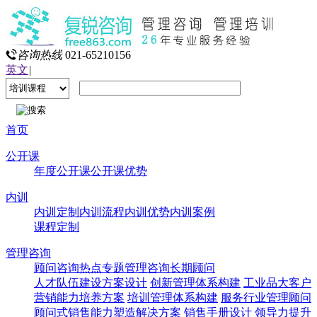
咨询热线
021-65210156
英文
|
首页
公开课
年度公开课
公开课优势
内训
内训定制
内训流程
内训优势
内训案例
课程定制
管理咨询
顾问咨询热点专题
管理咨询
长期顾问
人才队伍建设方案设计
创新管理体系构建
工业品大客户
营销能力培养方案
培训管理体系构建
服务行业管理顾问
顾问式销售能力塑造解决方案
销售手册设计
领导力提升