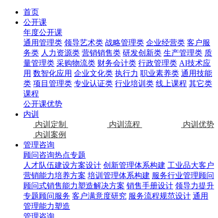
首页
公开课
年度公开课
通用管理类
领导艺术类
战略管理类
企业经营类
客户服
务类
人力资源类
营销销售类
研发创新类
生产管理类
质
量管理类
采购物流类
财务会计类
行政管理类
AI技术应
用
数智化应用
企业文化类
执行力
职业素养类
通用技能
类
项目管理类
专业认证类
行业培训类
线上课程
其它类
课程
公开课优势
内训
内训定制
内训流程
内训优势
内训案例
管理咨询
顾问咨询热点专题
人才队伍建设方案设计
创新管理体系构建
工业品大客户
营销能力培养方案
培训管理体系构建
服务行业管理顾问
顾问式销售能力塑造解决方案
销售手册设计
领导力提升
专题顾问服务
客户满意度研究
服务流程规范设计
通用
管理能力塑造
管理咨询