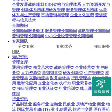
企业发展战略规划
组织架构与管理体系
人力资源开发与
管理
创新体系构建与研发管理
服务管理体系构建
运营
体系与生产管理
市场营销与管理
企业文化重塑
营运流
程与信息技术
长期顾问
长期顾问服务概述
服务管理长期顾问
战略管理长期顾问
营销管理长期顾问
中小企业经营管理长期顾问
专家团队
分类专家
专家优势
项目服务
团队
知识资讯
管理文库
通用管理类
领导艺术类
战略管理类
企业经营类
客户服
务类
人力资源类
营销销售类
研发创新类
生产管理类
质
量管理类
采购物流类
财务会计类
行政管理类
AI技术应
用
数智化应用
企业文化类
执行力
职业素养类
通用技能
类
项目管理类
专业认证类
行业培训类
线上课程
其它类
课程
行业资讯
产品制造业
服务行业
金融业
民航业
房地产物业
商业
物
流
国际贸易
电商
IT行业
电信通讯
旅游与交通
医疗医药