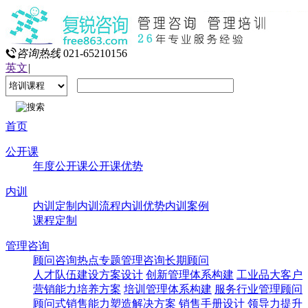
咨询热线
021-65210156
英文
|
首页
公开课
年度公开课
公开课优势
内训
内训定制
内训流程
内训优势
内训案例
课程定制
管理咨询
顾问咨询热点专题
管理咨询
长期顾问
人才队伍建设方案设计
创新管理体系构建
工业品大客户
营销能力培养方案
培训管理体系构建
服务行业管理顾问
顾问式销售能力塑造解决方案
销售手册设计
领导力提升