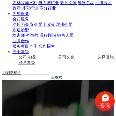
农林牧渔水利
电力与矿业
教育文体
餐饮食品
经济园区
政府
其它行业
不分行业
为您服务
会员服务
注册为会员
会员卡政策
注册会员
欢迎加盟
培训师
咨询师
课程顾问
销售人员
业务合作
服务项目合作
合作招生
关于复锐
公司介绍
公司文化
选择复锐
联系复锐