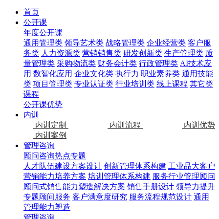
首页
公开课
年度公开课
通用管理类
领导艺术类
战略管理类
企业经营类
客户服
务类
人力资源类
营销销售类
研发创新类
生产管理类
质
量管理类
采购物流类
财务会计类
行政管理类
AI技术应
用
数智化应用
企业文化类
执行力
职业素养类
通用技能
类
项目管理类
专业认证类
行业培训类
线上课程
其它类
课程
公开课优势
内训
内训定制
内训流程
内训优势
内训案例
管理咨询
顾问咨询热点专题
人才队伍建设方案设计
创新管理体系构建
工业品大客户
营销能力培养方案
培训管理体系构建
服务行业管理顾问
顾问式销售能力塑造解决方案
销售手册设计
领导力提升
专题顾问服务
客户满意度研究
服务流程规范设计
通用
管理能力塑造
管理咨询