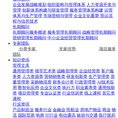
企业发展战略规划
组织架构与管理体系
人力资源开发与
管理
创新体系构建与研发管理
服务管理体系构建
运营
体系与生产管理
市场营销与管理
企业文化重塑
营运流
程与信息技术
长期顾问
长期顾问服务概述
服务管理长期顾问
战略管理长期顾问
营销管理长期顾问
中小企业经营管理长期顾问
专家团队
分类专家
专家优势
项目服务
团队
知识资讯
管理文库
通用管理类
领导艺术类
战略管理类
企业经营类
客户服
务类
人力资源类
营销销售类
研发创新类
生产管理类
质
量管理类
采购物流类
财务会计类
行政管理类
AI技术应
用
数智化应用
企业文化类
执行力
职业素养类
通用技能
类
项目管理类
专业认证类
行业培训类
线上课程
其它类
课程
行业资讯
产品制造业
服务行业
金融业
民航业
房地产物业
商业
物
流
国际贸易
电商
IT行业
电信通讯
旅游与交通
医疗医药