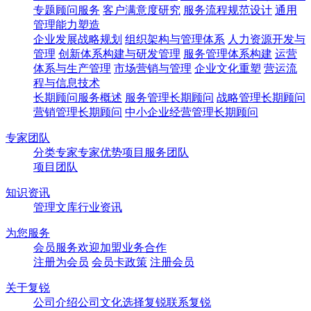
专题顾问服务
客户满意度研究
服务流程规范设计
通用
管理能力塑造
企业发展战略规划
组织架构与管理体系
人力资源开发与
管理
创新体系构建与研发管理
服务管理体系构建
运营
体系与生产管理
市场营销与管理
企业文化重塑
营运流
程与信息技术
长期顾问服务概述
服务管理长期顾问
战略管理长期顾问
营销管理长期顾问
中小企业经营管理长期顾问
专家团队
分类专家
专家优势
项目服务团队
项目团队
知识资讯
管理文库
行业资讯
为您服务
会员服务
欢迎加盟
业务合作
注册为会员
会员卡政策
注册会员
关于复锐
公司介绍
公司文化
选择复锐
联系复锐