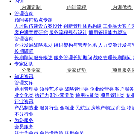
内训
内训定制
内训流程
内训优势
管理咨询
顾问咨询热点专题
人才队伍建设方案设计
创新管理体系构建
工业品大客户
客户满意度研究
服务流程规范设计
通用管理能力塑造
管理咨询
企业发展战略规划
组织架构与管理体系
人力资源开发与
长期顾问
长期顾问服务概述
服务管理长期顾问
战略管理长期顾问
专家团队
分类专家
专家优势
项目服务
知识资讯
管理文库
通用管理类
领导艺术类
战略管理类
企业经营类
客户服务
业文化类
执行力
职业素养类
通用技能类
项目管理类
专
行业资讯
产品制造业
服务行业
金融业
民航业
房地产物业
商业
物
不分行业
为您服务
会员服务
注册为会员
会员卡政策
注册会员