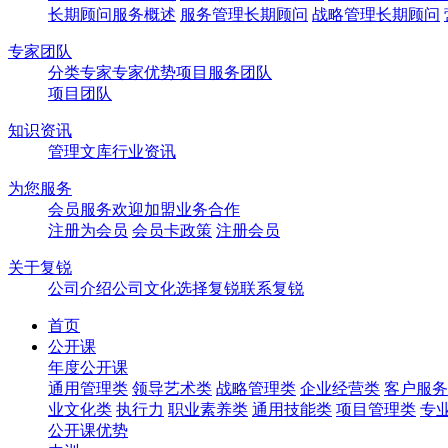
长期顾问服务概述
服务管理长期顾问
战略管理长期顾问
专家团队
分类专家
专家优势
项目服务团队
项目团队
知识资讯
管理文库
行业资讯
为您服务
会员服务
欢迎加盟
业务合作
注册为会员
会员卡政策
注册会员
关于复锐
公司介绍
公司文化
选择复锐
联系复锐
首页
公开课
年度公开课
通用管理类
领导艺术类
战略管理类
企业经营类
客户服务
业文化类
执行力
职业素养类
通用技能类
项目管理类
专
公开课优势