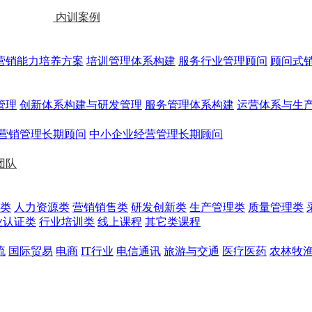
内训案例
营销能力培养方案
培训管理体系构建
服务行业管理顾问
顾问式
管理
创新体系构建与研发管理
服务管理体系构建
运营体系与生
营销管理长期顾问
中小企业经营管理长期顾问
团队
类
人力资源类
营销销售类
研发创新类
生产管理类
质量管理类
业认证类
行业培训类
线上课程
其它类课程
流
国际贸易
电商
IT行业
电信通讯
旅游与交通
医疗医药
农林牧