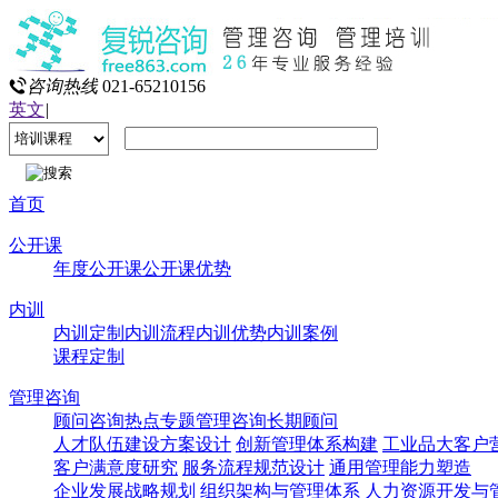
咨询热线
021-65210156
英文
|
首页
公开课
年度公开课
公开课优势
内训
内训定制
内训流程
内训优势
内训案例
课程定制
管理咨询
顾问咨询热点专题
管理咨询
长期顾问
人才队伍建设方案设计
创新管理体系构建
工业品大客户
客户满意度研究
服务流程规范设计
通用管理能力塑造
企业发展战略规划
组织架构与管理体系
人力资源开发与