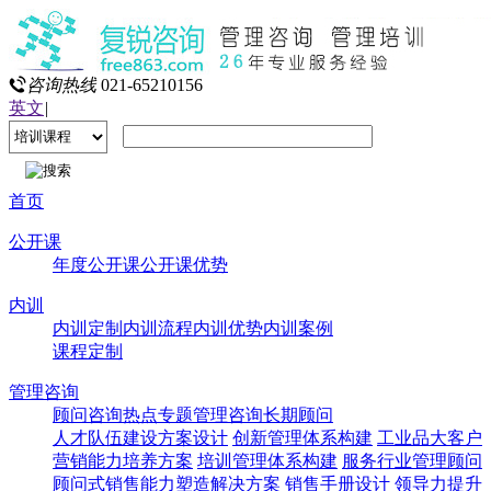
咨询热线
021-65210156
英文
|
首页
公开课
年度公开课
公开课优势
内训
内训定制
内训流程
内训优势
内训案例
课程定制
管理咨询
顾问咨询热点专题
管理咨询
长期顾问
人才队伍建设方案设计
创新管理体系构建
工业品大客户
营销能力培养方案
培训管理体系构建
服务行业管理顾问
顾问式销售能力塑造解决方案
销售手册设计
领导力提升