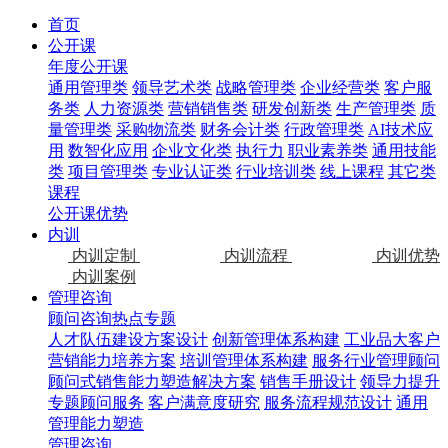
首页
公开课
年度公开课
通用管理类
领导艺术类
战略管理类
企业经营类
客户服
务类
人力资源类
营销销售类
研发创新类
生产管理类
质
量管理类
采购物流类
财务会计类
行政管理类
AI技术应
用
数智化应用
企业文化类
执行力
职业素养类
通用技能
类
项目管理类
专业认证类
行业培训类
线上课程
其它类
课程
公开课优势
内训
内训定制
内训流程
内训优势
内训案例
管理咨询
顾问咨询热点专题
人才队伍建设方案设计
创新管理体系构建
工业品大客户
营销能力培养方案
培训管理体系构建
服务行业管理顾问
顾问式销售能力塑造解决方案
销售手册设计
领导力提升
专题顾问服务
客户满意度研究
服务流程规范设计
通用
管理能力塑造
管理咨询