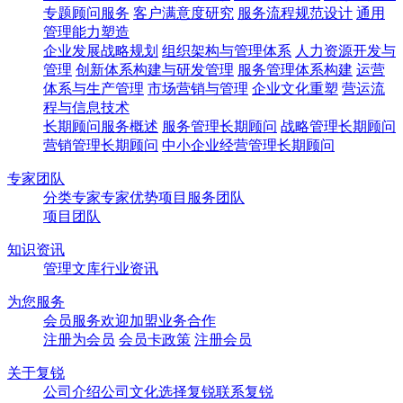
专题顾问服务
客户满意度研究
服务流程规范设计
通用
管理能力塑造
企业发展战略规划
组织架构与管理体系
人力资源开发与
管理
创新体系构建与研发管理
服务管理体系构建
运营
体系与生产管理
市场营销与管理
企业文化重塑
营运流
程与信息技术
长期顾问服务概述
服务管理长期顾问
战略管理长期顾问
营销管理长期顾问
中小企业经营管理长期顾问
专家团队
分类专家
专家优势
项目服务团队
项目团队
知识资讯
管理文库
行业资讯
为您服务
会员服务
欢迎加盟
业务合作
注册为会员
会员卡政策
注册会员
关于复锐
公司介绍
公司文化
选择复锐
联系复锐