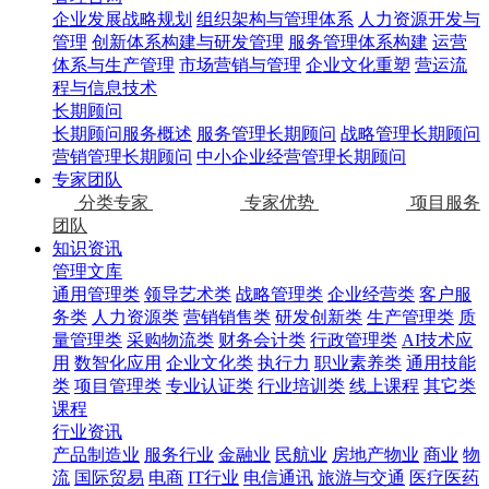
企业发展战略规划
组织架构与管理体系
人力资源开发与
管理
创新体系构建与研发管理
服务管理体系构建
运营
体系与生产管理
市场营销与管理
企业文化重塑
营运流
程与信息技术
长期顾问
长期顾问服务概述
服务管理长期顾问
战略管理长期顾问
营销管理长期顾问
中小企业经营管理长期顾问
专家团队
分类专家
专家优势
项目服务
团队
知识资讯
管理文库
通用管理类
领导艺术类
战略管理类
企业经营类
客户服
务类
人力资源类
营销销售类
研发创新类
生产管理类
质
量管理类
采购物流类
财务会计类
行政管理类
AI技术应
用
数智化应用
企业文化类
执行力
职业素养类
通用技能
类
项目管理类
专业认证类
行业培训类
线上课程
其它类
课程
行业资讯
产品制造业
服务行业
金融业
民航业
房地产物业
商业
物
流
国际贸易
电商
IT行业
电信通讯
旅游与交通
医疗医药