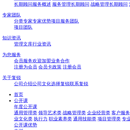
长期顾问服务概述
服务管理长期顾问
战略管理长期顾问
专家团队
分类专家
专家优势
项目服务团队
项目团队
知识资讯
管理文库
行业资讯
为您服务
会员服务
欢迎加盟
业务合作
注册为会员
会员卡政策
注册会员
关于复锐
公司介绍
公司文化
选择复锐
联系复锐
首页
公开课
年度公开课
通用管理类
领导艺术类
战略管理类
企业经营类
客户服务
业文化类
执行力
职业素养类
通用技能类
项目管理类
专
公开课优势