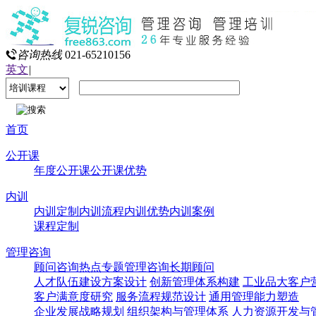
咨询热线
021-65210156
英文
|
首页
公开课
年度公开课
公开课优势
内训
内训定制
内训流程
内训优势
内训案例
课程定制
管理咨询
顾问咨询热点专题
管理咨询
长期顾问
人才队伍建设方案设计
创新管理体系构建
工业品大客户
客户满意度研究
服务流程规范设计
通用管理能力塑造
企业发展战略规划
组织架构与管理体系
人力资源开发与