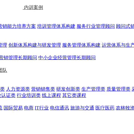
内训案例
营销能力培养方案
培训管理体系构建
服务行业管理顾问
顾问式
管理
创新体系构建与研发管理
服务管理体系构建
运营体系与生
营销管理长期顾问
中小企业经营管理长期顾问
团队
类
人力资源类
营销销售类
研发创新类
生产管理类
质量管理类
业认证类
行业培训类
线上课程
其它类课程
流
国际贸易
电商
IT行业
电信通讯
旅游与交通
医疗医药
农林牧