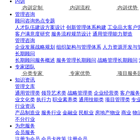
内训
内训定制
内训流程
内训优势
管理咨询
顾问咨询热点专题
人才队伍建设方案设计
创新管理体系构建
工业品大客户
客户满意度研究
服务流程规范设计
通用管理能力塑造
管理咨询
企业发展战略规划
组织架构与管理体系
人力资源开发与
长期顾问
长期顾问服务概述
服务管理长期顾问
战略管理长期顾问
专家团队
分类专家
专家优势
项目服务
知识资讯
管理文库
通用管理类
领导艺术类
战略管理类
企业经营类
客户服务
业文化类
执行力
职业素养类
通用技能类
项目管理类
专
行业资讯
产品制造业
服务行业
金融业
民航业
房地产物业
商业
物
不分行业
为您服务
会员服务
注册为会员
会员卡政策
注册会员