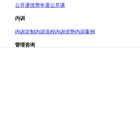
公开课优势
年度公开课
内训
内训定制
内训流程
内训优势
内训案例
管理咨询
管理咨询
顾问咨询热点专题
长期顾问
专家团队
分类专家
专家优势
项目服务团队
知识资讯
管理文库
行业资讯
为您服务
会员服务
欢迎加盟
业务合作