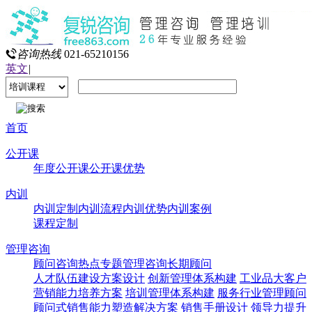
咨询热线
021-65210156
英文
|
首页
公开课
年度公开课
公开课优势
内训
内训定制
内训流程
内训优势
内训案例
课程定制
管理咨询
顾问咨询热点专题
管理咨询
长期顾问
人才队伍建设方案设计
创新管理体系构建
工业品大客户
营销能力培养方案
培训管理体系构建
服务行业管理顾问
顾问式销售能力塑造解决方案
销售手册设计
领导力提升