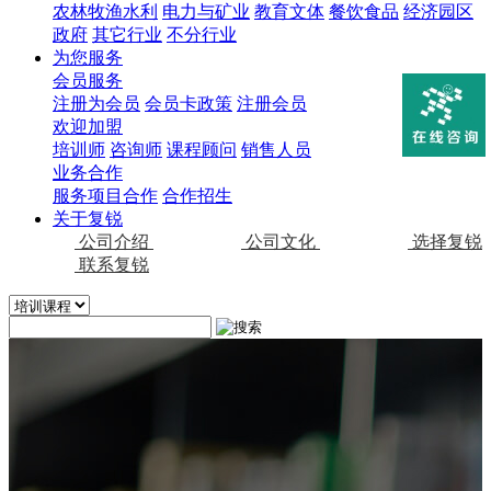
农林牧渔水利
电力与矿业
教育文体
餐饮食品
经济园区
政府
其它行业
不分行业
为您服务
会员服务
注册为会员
会员卡政策
注册会员
欢迎加盟
培训师
咨询师
课程顾问
销售人员
业务合作
服务项目合作
合作招生
关于复锐
公司介绍
公司文化
选择复锐
联系复锐