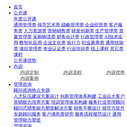
首页
公开课
年度公开课
通用管理类
领导艺术类
战略管理类
企业经营类
客户服
务类
人力资源类
营销销售类
研发创新类
生产管理类
质
量管理类
采购物流类
财务会计类
行政管理类
AI技术应
用
数智化应用
企业文化类
执行力
职业素养类
通用技能
类
项目管理类
专业认证类
行业培训类
线上课程
其它类
课程
公开课优势
内训
内训定制
内训流程
内训优势
内训案例
管理咨询
顾问咨询热点专题
人才队伍建设方案设计
创新管理体系构建
工业品大客户
营销能力培养方案
培训管理体系构建
服务行业管理顾问
顾问式销售能力塑造解决方案
销售手册设计
领导力提升
专题顾问服务
客户满意度研究
服务流程规范设计
通用
管理能力塑造
管理咨询