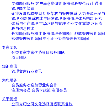
专题顾问服务
客户满意度研究
服务流程规范设计
通用
管理能力塑造
企业发展战略规划
组织架构与管理体系
人力资源开发与
管理
创新体系构建与研发管理
服务管理体系构建
运营
体系与生产管理
市场营销与管理
企业文化重塑
营运流
程与信息技术
长期顾问服务概述
服务管理长期顾问
战略管理长期顾问
营销管理长期顾问
中小企业经营管理长期顾问
专家团队
分类专家
专家优势
项目服务团队
项目团队
知识资讯
管理文库
行业资讯
为您服务
会员服务
欢迎加盟
业务合作
注册为会员
会员卡政策
注册会员
关于复锐
公司介绍
公司文化
选择复锐
联系复锐