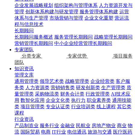
企业发展战略规划
组织架构与管理体系
人力资源开发与
管理
创新体系构建与研发管理
服务管理体系构建
运营
体系与生产管理
市场营销与管理
企业文化重塑
营运流
程与信息技术
长期顾问
长期顾问服务概述
服务管理长期顾问
战略管理长期顾问
营销管理长期顾问
中小企业经营管理长期顾问
专家团队
分类专家
专家优势
项目服务
团队
知识资讯
管理文库
通用管理类
领导艺术类
战略管理类
企业经营类
客户服
务类
人力资源类
营销销售类
研发创新类
生产管理类
质
量管理类
采购物流类
财务会计类
行政管理类
AI技术应
用
数智化应用
企业文化类
执行力
职业素养类
通用技能
类
项目管理类
专业认证类
行业培训类
线上课程
其它类
课程
行业资讯
产品制造业
服务行业
金融业
民航业
房地产物业
商业
物
流
国际贸易
电商
IT行业
电信通讯
旅游与交通
医疗医药