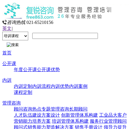
咨询热线
021-65210156
英文
|
首页
公开课
年度公开课
公开课优势
内训
内训定制
内训流程
内训优势
内训案例
课程定制
管理咨询
顾问咨询热点专题
管理咨询
长期顾问
人才队伍建设方案设计
创新管理体系构建
工业品大客户
营销能力培养方案
培训管理体系构建
服务行业管理顾问
顾问式销售能力塑造解决方案
销售手册设计
领导力提升