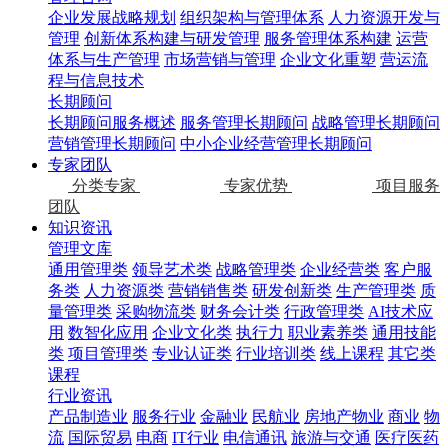
企业发展战略规划
组织架构与管理体系
人力资源开发与
管理
创新体系构建与研发管理
服务管理体系构建
运营
体系与生产管理
市场营销与管理
企业文化重塑
营运流
程与信息技术
长期顾问
长期顾问服务概述
服务管理长期顾问
战略管理长期顾问
营销管理长期顾问
中小企业经营管理长期顾问
专家团队
分类专家
专家优势
项目服务
团队
知识资讯
管理文库
通用管理类
领导艺术类
战略管理类
企业经营类
客户服
务类
人力资源类
营销销售类
研发创新类
生产管理类
质
量管理类
采购物流类
财务会计类
行政管理类
AI技术应
用
数智化应用
企业文化类
执行力
职业素养类
通用技能
类
项目管理类
专业认证类
行业培训类
线上课程
其它类
课程
行业资讯
产品制造业
服务行业
金融业
民航业
房地产物业
商业
物
流
国际贸易
电商
IT行业
电信通讯
旅游与交通
医疗医药