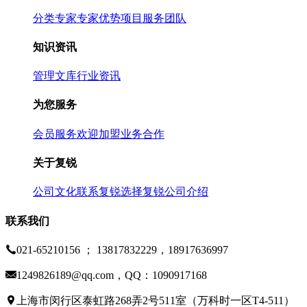
分类专家
专家优势
项目服务团队
知识资讯
管理文库
行业资讯
为您服务
会员服务
欢迎加盟
业务合作
关于复锐
公司文化
联系复锐
选择复锐
公司介绍
联系我们
021-65210156 ； 13817832229，18917636997
1249826189@qq.com，QQ：1090917168
上海市闵行区泰虹路268弄2号511室（万科时一区T4-511）