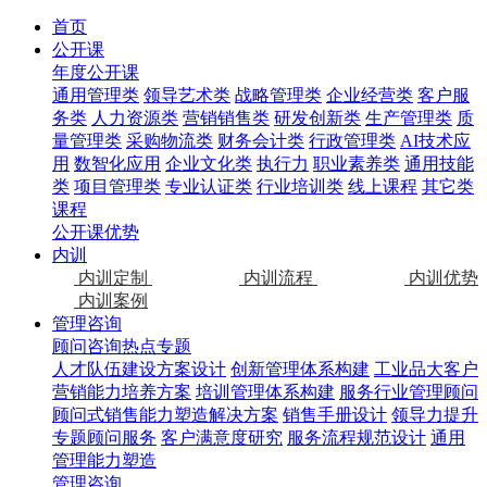
首页
公开课
年度公开课
通用管理类
领导艺术类
战略管理类
企业经营类
客户服
务类
人力资源类
营销销售类
研发创新类
生产管理类
质
量管理类
采购物流类
财务会计类
行政管理类
AI技术应
用
数智化应用
企业文化类
执行力
职业素养类
通用技能
类
项目管理类
专业认证类
行业培训类
线上课程
其它类
课程
公开课优势
内训
内训定制
内训流程
内训优势
内训案例
管理咨询
顾问咨询热点专题
人才队伍建设方案设计
创新管理体系构建
工业品大客户
营销能力培养方案
培训管理体系构建
服务行业管理顾问
顾问式销售能力塑造解决方案
销售手册设计
领导力提升
专题顾问服务
客户满意度研究
服务流程规范设计
通用
管理能力塑造
管理咨询