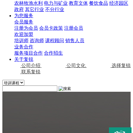
农林牧渔水利
电力与矿业
教育文体
餐饮食品
经济园区
政府
其它行业
不分行业
为您服务
会员服务
注册为会员
会员卡政策
注册会员
欢迎加盟
培训师
咨询师
课程顾问
销售人员
业务合作
服务项目合作
合作招生
关于复锐
公司介绍
公司文化
选择复锐
联系复锐