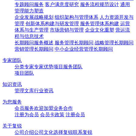
专题顾问服务
客户满意度研究
服务流程规范设计
通用
管理能力塑造
企业发展战略规划
组织架构与管理体系
人力资源开发与
管理
创新体系构建与研发管理
服务管理体系构建
运营
体系与生产管理
市场营销与管理
企业文化重塑
营运流
程与信息技术
长期顾问服务概述
服务管理长期顾问
战略管理长期顾问
营销管理长期顾问
中小企业经营管理长期顾问
专家团队
分类专家
专家优势
项目服务团队
项目团队
知识资讯
管理文库
行业资讯
为您服务
会员服务
欢迎加盟
业务合作
注册为会员
会员卡政策
注册会员
关于复锐
公司介绍
公司文化
选择复锐
联系复锐