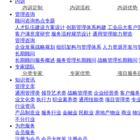
内训
内训定制
内训流程
内训优势
管理咨询
顾问咨询热点专题
人才队伍建设方案设计
创新管理体系构建
工业品大客户
客户满意度研究
服务流程规范设计
通用管理能力塑造
管理咨询
企业发展战略规划
组织架构与管理体系
人力资源开发与
长期顾问
长期顾问服务概述
服务管理长期顾问
战略管理长期顾问
专家团队
分类专家
专家优势
项目服务
知识资讯
管理文库
通用管理类
领导艺术类
战略管理类
企业经营类
客户服务
业文化类
执行力
职业素养类
通用技能类
项目管理类
专
行业资讯
产品制造业
服务行业
金融业
民航业
房地产物业
商业
物
不分行业
为您服务
会员服务
注册为会员
会员卡政策
注册会员