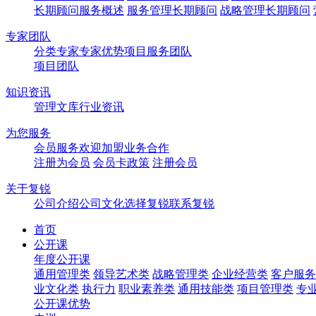
长期顾问服务概述
服务管理长期顾问
战略管理长期顾问
专家团队
分类专家
专家优势
项目服务团队
项目团队
知识资讯
管理文库
行业资讯
为您服务
会员服务
欢迎加盟
业务合作
注册为会员
会员卡政策
注册会员
关于复锐
公司介绍
公司文化
选择复锐
联系复锐
首页
公开课
年度公开课
通用管理类
领导艺术类
战略管理类
企业经营类
客户服务
业文化类
执行力
职业素养类
通用技能类
项目管理类
专
公开课优势