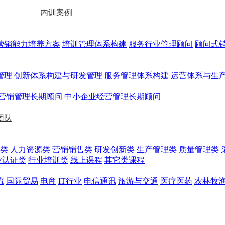
内训案例
营销能力培养方案
培训管理体系构建
服务行业管理顾问
顾问式
管理
创新体系构建与研发管理
服务管理体系构建
运营体系与生
营销管理长期顾问
中小企业经营管理长期顾问
团队
类
人力资源类
营销销售类
研发创新类
生产管理类
质量管理类
业认证类
行业培训类
线上课程
其它类课程
流
国际贸易
电商
IT行业
电信通讯
旅游与交通
医疗医药
农林牧