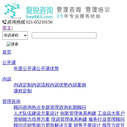
咨询热线
021-65210156
英文
|
首页
公开课
年度公开课
公开课优势
内训
内训定制
内训流程
内训优势
内训案例
课程定制
管理咨询
顾问咨询热点专题
管理咨询
长期顾问
人才队伍建设方案设计
创新管理体系构建
工业品大客户
营销能力培养方案
培训管理体系构建
服务行业管理顾问
顾问式销售能力塑造解决方案
销售手册设计
领导力提升