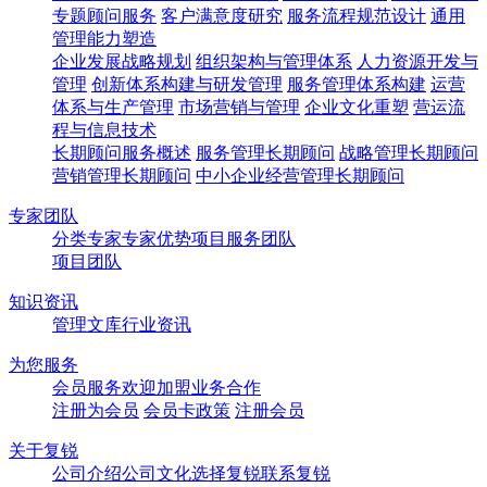
专题顾问服务
客户满意度研究
服务流程规范设计
通用
管理能力塑造
企业发展战略规划
组织架构与管理体系
人力资源开发与
管理
创新体系构建与研发管理
服务管理体系构建
运营
体系与生产管理
市场营销与管理
企业文化重塑
营运流
程与信息技术
长期顾问服务概述
服务管理长期顾问
战略管理长期顾问
营销管理长期顾问
中小企业经营管理长期顾问
专家团队
分类专家
专家优势
项目服务团队
项目团队
知识资讯
管理文库
行业资讯
为您服务
会员服务
欢迎加盟
业务合作
注册为会员
会员卡政策
注册会员
关于复锐
公司介绍
公司文化
选择复锐
联系复锐