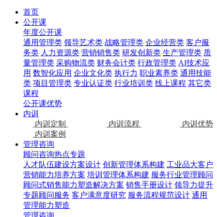
首页
公开课
年度公开课
通用管理类
领导艺术类
战略管理类
企业经营类
客户服
务类
人力资源类
营销销售类
研发创新类
生产管理类
质
量管理类
采购物流类
财务会计类
行政管理类
AI技术应
用
数智化应用
企业文化类
执行力
职业素养类
通用技能
类
项目管理类
专业认证类
行业培训类
线上课程
其它类
课程
公开课优势
内训
内训定制
内训流程
内训优势
内训案例
管理咨询
顾问咨询热点专题
人才队伍建设方案设计
创新管理体系构建
工业品大客户
营销能力培养方案
培训管理体系构建
服务行业管理顾问
顾问式销售能力塑造解决方案
销售手册设计
领导力提升
专题顾问服务
客户满意度研究
服务流程规范设计
通用
管理能力塑造
管理咨询