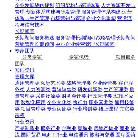
企业发展战略规划
组织架构与管理体系
人力资源开发与
管理
创新体系构建与研发管理
服务管理体系构建
运营
体系与生产管理
市场营销与管理
企业文化重塑
营运流
程与信息技术
长期顾问
长期顾问服务概述
服务管理长期顾问
战略管理长期顾问
营销管理长期顾问
中小企业经营管理长期顾问
专家团队
分类专家
专家优势
项目服务
团队
知识资讯
管理文库
通用管理类
领导艺术类
战略管理类
企业经营类
客户服
务类
人力资源类
营销销售类
研发创新类
生产管理类
质
量管理类
采购物流类
财务会计类
行政管理类
AI技术应
用
数智化应用
企业文化类
执行力
职业素养类
通用技能
类
项目管理类
专业认证类
行业培训类
线上课程
其它类
课程
行业资讯
产品制造业
服务行业
金融业
民航业
房地产物业
商业
物
流
国际贸易
电商
IT行业
电信通讯
旅游与交通
医疗医药