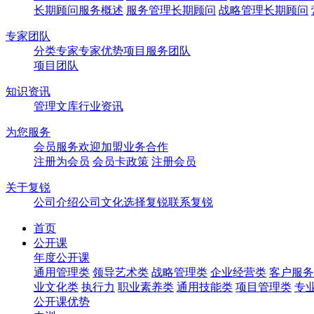
长期顾问服务概述
服务管理长期顾问
战略管理长期顾问
专家团队
分类专家
专家优势
项目服务团队
项目团队
知识资讯
管理文库
行业资讯
为您服务
会员服务
欢迎加盟
业务合作
注册为会员
会员卡政策
注册会员
关于复锐
公司介绍
公司文化
选择复锐
联系复锐
首页
公开课
年度公开课
通用管理类
领导艺术类
战略管理类
企业经营类
客户服务
业文化类
执行力
职业素养类
通用技能类
项目管理类
专
公开课优势