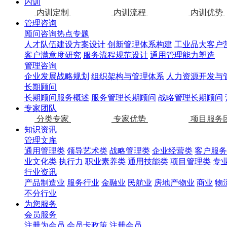
内训
内训定制
内训流程
内训优势
管理咨询
顾问咨询热点专题
人才队伍建设方案设计
创新管理体系构建
工业品大客户
客户满意度研究
服务流程规范设计
通用管理能力塑造
管理咨询
企业发展战略规划
组织架构与管理体系
人力资源开发与
长期顾问
长期顾问服务概述
服务管理长期顾问
战略管理长期顾问
专家团队
分类专家
专家优势
项目服务
知识资讯
管理文库
通用管理类
领导艺术类
战略管理类
企业经营类
客户服务
业文化类
执行力
职业素养类
通用技能类
项目管理类
专
行业资讯
产品制造业
服务行业
金融业
民航业
房地产物业
商业
物
不分行业
为您服务
会员服务
注册为会员
会员卡政策
注册会员