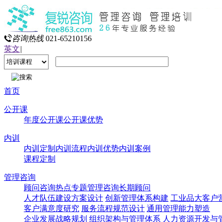
咨询热线
021-65210156
英文
|
首页
公开课
年度公开课
公开课优势
内训
内训定制
内训流程
内训优势
内训案例
课程定制
管理咨询
顾问咨询热点专题
管理咨询
长期顾问
人才队伍建设方案设计
创新管理体系构建
工业品大客户
客户满意度研究
服务流程规范设计
通用管理能力塑造
企业发展战略规划
组织架构与管理体系
人力资源开发与