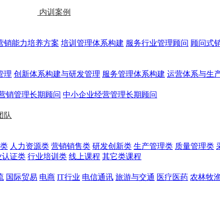
内训案例
营销能力培养方案
培训管理体系构建
服务行业管理顾问
顾问式
管理
创新体系构建与研发管理
服务管理体系构建
运营体系与生
营销管理长期顾问
中小企业经营管理长期顾问
团队
类
人力资源类
营销销售类
研发创新类
生产管理类
质量管理类
业认证类
行业培训类
线上课程
其它类课程
流
国际贸易
电商
IT行业
电信通讯
旅游与交通
医疗医药
农林牧