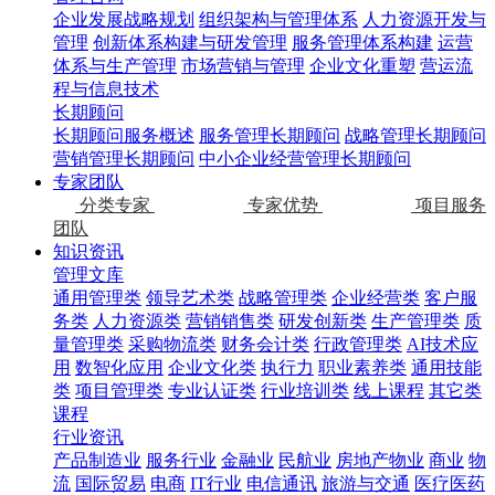
企业发展战略规划
组织架构与管理体系
人力资源开发与
管理
创新体系构建与研发管理
服务管理体系构建
运营
体系与生产管理
市场营销与管理
企业文化重塑
营运流
程与信息技术
长期顾问
长期顾问服务概述
服务管理长期顾问
战略管理长期顾问
营销管理长期顾问
中小企业经营管理长期顾问
专家团队
分类专家
专家优势
项目服务
团队
知识资讯
管理文库
通用管理类
领导艺术类
战略管理类
企业经营类
客户服
务类
人力资源类
营销销售类
研发创新类
生产管理类
质
量管理类
采购物流类
财务会计类
行政管理类
AI技术应
用
数智化应用
企业文化类
执行力
职业素养类
通用技能
类
项目管理类
专业认证类
行业培训类
线上课程
其它类
课程
行业资讯
产品制造业
服务行业
金融业
民航业
房地产物业
商业
物
流
国际贸易
电商
IT行业
电信通讯
旅游与交通
医疗医药