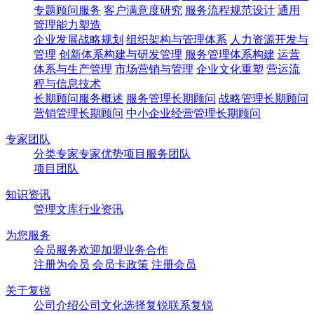
专题顾问服务
客户满意度研究
服务流程规范设计
通用
管理能力塑造
企业发展战略规划
组织架构与管理体系
人力资源开发与
管理
创新体系构建与研发管理
服务管理体系构建
运营
体系与生产管理
市场营销与管理
企业文化重塑
营运流
程与信息技术
长期顾问服务概述
服务管理长期顾问
战略管理长期顾问
营销管理长期顾问
中小企业经营管理长期顾问
专家团队
分类专家
专家优势
项目服务团队
项目团队
知识资讯
管理文库
行业资讯
为您服务
会员服务
欢迎加盟
业务合作
注册为会员
会员卡政策
注册会员
关于复锐
公司介绍
公司文化
选择复锐
联系复锐