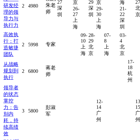
27
29
2
京
京
海
朱老
研发经
2
4980
深
深
26-
29-
21-
师
理的领
27
30
22
圳
圳
导力与
上
上
深
执行力
海
海
圳
高效执
09-
28-
07-
03-
10
29
8
4
行：打
专家
2
5998
上
北
上
北
造敏捷
海
京
海
京
团队
17-
从战略
18
蒋老
规划到
2
6800
杭
师
执行
州
领导者
的状态
掌控
12-
13
14
1
力：告
彭淑
3
5800
广
别内
军
州
耗，持
续高绩
效