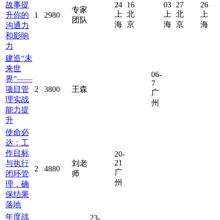
故事提
24
16
03
27
26
专家
上
北
上
北
上
升你的
1
2980
团队
海
京
海
京
海
沟通力
和影响
力
建造“未
来世
06-
界”——
7
项目管
2
3800
王森
广
理实战
州
能力提
升
使命必
达：工
作目标
20-
21
与执行
刘老
2
4880
广
闭环管
师
州
理，确
保结果
落地
年度战
23-