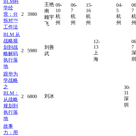
BLM科
王艳
09-
06-
15-
04-
06
学经
10
7
16
5
7
南
营：分
2
3980
杭
杭
杭
杭
顾宇
拆对™
州
州
州
州
飞
工作法
BLM 从
战略规
12-
06
13
7
划到战
刘善
2
5980
上
略解码
武
海
执行落
地
跟华为
学战略
之
30-
31
BLM：
刘冰
2
6800
深
从战略
圳
规划到
执行落
地
故事
力：用