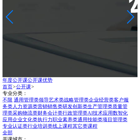
年度公开课
公开课优势
首页
>
公开课
>
专业分类：
不限
通用管理类
领导艺术类
战略管理类
企业经营类
客户服
务类
人力资源类
营销销售类
研发创新类
生产管理类
质量管
理类
采购物流类
财务会计类
行政管理类
AI技术应用
数智化
应用
企业文化类
执行力
职业素养类
通用技能类
项目管理类
专业认证类
行业培训类
线上课程
其它类课程
全部
开课城市：