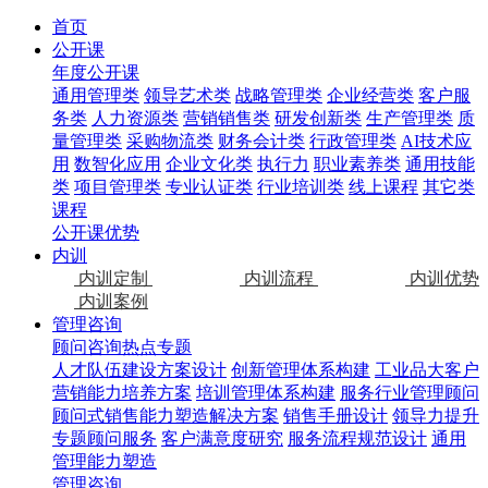
首页
公开课
年度公开课
通用管理类
领导艺术类
战略管理类
企业经营类
客户服
务类
人力资源类
营销销售类
研发创新类
生产管理类
质
量管理类
采购物流类
财务会计类
行政管理类
AI技术应
用
数智化应用
企业文化类
执行力
职业素养类
通用技能
类
项目管理类
专业认证类
行业培训类
线上课程
其它类
课程
公开课优势
内训
内训定制
内训流程
内训优势
内训案例
管理咨询
顾问咨询热点专题
人才队伍建设方案设计
创新管理体系构建
工业品大客户
营销能力培养方案
培训管理体系构建
服务行业管理顾问
顾问式销售能力塑造解决方案
销售手册设计
领导力提升
专题顾问服务
客户满意度研究
服务流程规范设计
通用
管理能力塑造
管理咨询