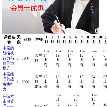
课程名
天
1
2
3
4
5
6
7
8
9
10
1
价格
讲师
月
月
月
月
月
月
月
月
月
月
称
数
中层的
13-
18-
13-
12-
04-
05
战略执
14
19
14
13
5
6
余光
行力与
2
5200
上
上
上
上
上
胜
领导力
海
海
海
海
海
提升
中层经
余光
13
18
13
12
04
0
理的战
上
上
上
上
上
胜
1
3000
略执行
海
海
海
海
海
老师
力
30-
25-
17-
从技术
31
26
18
走向管
北
北
上
26-
28-
26
理——
Giles