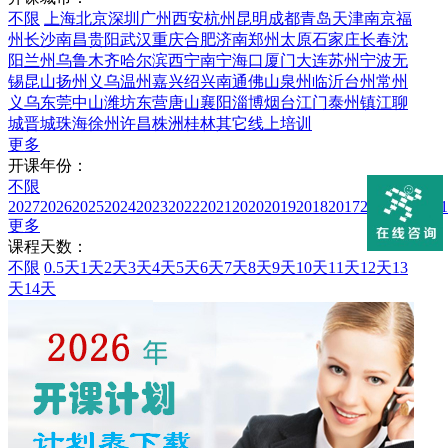
不限
上海
北京
深圳
广州
西安
杭州
昆明
成都
青岛
天津
南京
福
州
长沙
南昌
贵阳
武汉
重庆
合肥
济南
郑州
太原
石家庄
长春
沈
阳
兰州
乌鲁木齐
哈尔滨
西宁
南宁
海口
厦门
大连
苏州
宁波
无
锡
昆山
扬州
义乌
温州
嘉兴
绍兴
南通
佛山
泉州
临沂
台州
常州
义乌
东莞
中山
潍坊
东营
唐山
襄阳
淄博
烟台
江门
泰州
镇江
聊
城
晋城
珠海
徐州
许昌
株洲
桂林
其它
线上培训
更多
开课年份：
不限
2027
2026
2025
2024
2023
2022
2021
2020
2019
2018
2017
2016
2015
201
更多
课程天数：
不限
0.5天
1天
2天
3天
4天
5天
6天
7天
8天
9天
10天
11天
12天
13
天
14天