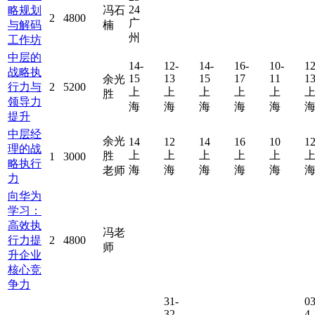
24
略规划
冯石
2
4800
广
与解码
楠
州
工作坊
中层的
14-
12-
14-
16-
10-
12
战略执
15
13
15
17
11
1
余光
行力与
2
5200
上
上
上
上
上
胜
领导力
海
海
海
海
海
提升
中层经
余光
14
12
14
16
10
1
理的战
上
上
上
上
上
胜
1
3000
略执行
海
海
海
海
海
老师
力
向华为
学习：
高效执
冯老
行力提
2
4800
师
升企业
核心竞
争力
31-
03
32
4