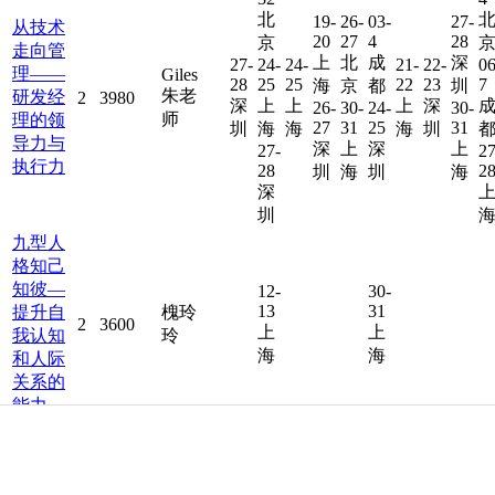
北
19-
26-
03-
27-
从技术
20
27
4
28
京
走向管
上
北
成
深
27-
24-
24-
21-
22-
06
理——
Giles
28
25
25
22
23
7
海
京
都
圳
朱老
研发经
2
3980
深
上
上
上
深
26-
30-
24-
30-
师
理的领
27
31
25
31
圳
海
海
海
圳
导力与
深
上
深
上
27-
27
执行力
28
2
圳
海
圳
海
深
圳
九型人
格知己
知彼—
12-
30-
13
31
提升自
槐玲
2
3600
上
上
我认知
玲
海
海
和人际
关系的
能力
向华为
周老
学增长
19800/
08-
18-
24-
18-
师
10
20
26
20
——从
人，
诸葛
3