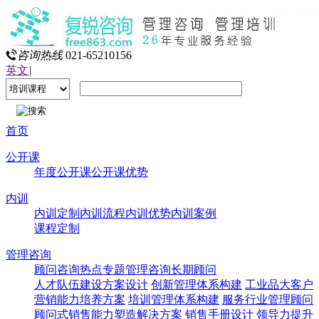
咨询热线
021-65210156
英文
|
首页
公开课
年度公开课
公开课优势
内训
内训定制
内训流程
内训优势
内训案例
课程定制
管理咨询
顾问咨询热点专题
管理咨询
长期顾问
人才队伍建设方案设计
创新管理体系构建
工业品大客户
营销能力培养方案
培训管理体系构建
服务行业管理顾问
顾问式销售能力塑造解决方案
销售手册设计
领导力提升