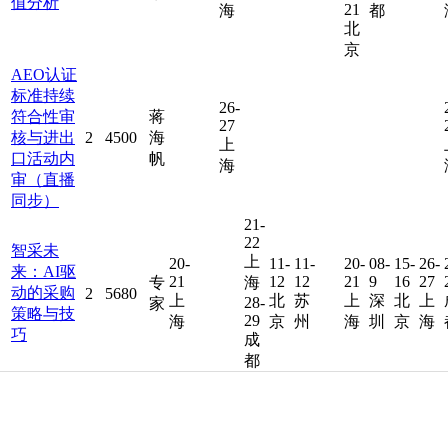
值分析
21
海
都
北
京
AEO认证
标准持续
26-
符合性审
蒋
27
核与进出
2
4500
海
上
口活动内
帆
海
审（直播
同步）
21-
22
智采未
上
20-
11-
11-
20-
08-
15-
26-
来：AI驱
21
12
12
21
9
16
27
专
海
动的采购
2
5680
上
北
苏
上
深
北
上
28-
家
策略与技
29
海
京
州
海
圳
京
海
巧
成
都
管理者的
14-
26-
15-
20-
25-
27-
26-
21-
26-
23-
王
16
28
17
22
27
29
28
23
28
25
财务思维
晓
3
12800
上
深
上
北
广
上
杭
上
深
青
与经营洞
波
海
圳
海
京
州
海
州
海
圳
岛