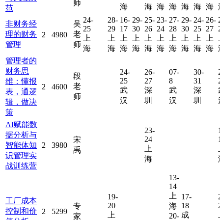
师
海
海
海
海
海
海
海
范
24-
28-
16-
29-
25-
23-
27-
29-
24-
26-
非财务经
吴
25
29
17
30
26
24
28
30
25
27
理的财务
老
2
4980
上
上
上
上
上
上
上
上
上
上
管理
师
海
海
海
海
海
海
海
海
海
海
管理者的
财务思
24-
26-
07-
30-
段
25
27
8
31
维：懂报
老
2
4600
武
深
武
深
表，通逻
师
汉
圳
汉
圳
辑，做决
策
AI赋能数
23-
据分析与
24
宋
智能体知
2
3980
上
禹
识管理实
海
战训练营
13-
14
上
19-
17-
工厂成本
20
18
专
海
控制和价
2
5299
上
成
20-
家