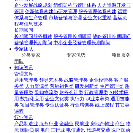
企业发展战略规划
组织架构与管理体系
人力资源开发与
管理
创新体系构建与研发管理
服务管理体系构建
运营
体系与生产管理
市场营销与管理
企业文化重塑
营运流
程与信息技术
长期顾问
长期顾问服务概述
服务管理长期顾问
战略管理长期顾问
营销管理长期顾问
中小企业经营管理长期顾问
专家团队
分类专家
专家优势
项目服务
团队
知识资讯
管理文库
通用管理类
领导艺术类
战略管理类
企业经营类
客户服
务类
人力资源类
营销销售类
研发创新类
生产管理类
质
量管理类
采购物流类
财务会计类
行政管理类
AI技术应
用
数智化应用
企业文化类
执行力
职业素养类
通用技能
类
项目管理类
专业认证类
行业培训类
线上课程
其它类
课程
行业资讯
产品制造业
服务行业
金融业
民航业
房地产物业
商业
物
流
国际贸易
电商
IT行业
电信通讯
旅游与交通
医疗医药