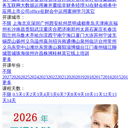
务
互联网大数据运用
兼并重组
非财务经理
AI在财会税务中
应用
上市公司
office在财会中运用
案例学习
其它
开课城市：
不限
上海
北京
深圳
广州
西安
杭州
昆明
成都
青岛
天津
南京
福
州
长沙
南昌
贵阳
武汉
重庆
合肥
济南
郑州
太原
石家庄
长春
沈
阳
兰州
乌鲁木齐
哈尔滨
西宁
南宁
海口
厦门
大连
苏州
宁波
无
锡
昆山
扬州
义乌
温州
嘉兴
绍兴
南通
佛山
泉州
临沂
台州
常州
义乌
东莞
中山
潍坊
东营
唐山
襄阳
淄博
烟台
江门
泰州
镇江
聊
城
晋城
珠海
徐州
许昌
株洲
桂林
其它
线上培训
更多
开课年份：
不限
2027
2026
2025
2024
2023
2022
2021
2020
2019
2018
2017
2016
2015
201
更多
课程天数：
不限
0.5天
1天
2天
3天
4天
5天
6天
7天
8天
9天
10天
11天
12天
13
天
14天