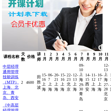
天
讲
1
2
3
4
5
6
7
8
9
10
11
课程名称
价格
月
月
月
月
月
月
月
月
月
月
月
数
师
09-
12-
中层经理
10
13
通用管理
上
上
15-
06-
20-
15-
22-
12-
14-
11-
16-
技能训练
田
16
7
21
16
23
13
15
12
17
海
海
（MTP）
胜
2
4600
上
上
上
上
北
上
西
上
上
29-
27-
上海、北
波
30
28
海
海
海
海
京
海
安
海
海
京、青
青
北
岛、西安
岛
京
《中高层
经理管理