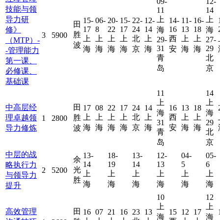
09-
12-
技能与领
11
14
导力研
上
上
15-
06-
20-
15-
22-
12-
14-
11-
16-
田
17
8
22
17
24
14
16
13
18
修》
海
海
胜
3
5900
上
上
上
上
北
上
西
上
上
29-
27-
（MTP）-
波
31
29
海
海
海
海
京
海
安
海
海
-管理能力
青
北
第一课、
岛
京
必修课、
基础课
11
14
上
上
中高层经
田
17
08
22
17
24
14
16
13
18
海
海
上
上
上
上
北
上
西
上
上
理卓越领
胜
1
2800
31
29
海
海
海
海
京
海
安
海
海
导力修炼
波
青
北
岛
京
中层的战
13-
18-
13-
12-
04-
05-
余
14
19
14
13
5
6
略执行力
光
2
5200
上
上
上
上
上
上
与领导力
胜
海
海
海
海
海
海
提升
10
12
上
上
高效管理
田
16
07
21
16
23
13
15
12
17
海
海