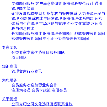
专题顾问服务
客户满意度研究
服务流程规范设计
通用
管理能力塑造
企业发展战略规划
组织架构与管理体系
人力资源开发与
管理
创新体系构建与研发管理
服务管理体系构建
运营
体系与生产管理
市场营销与管理
企业文化重塑
营运流
程与信息技术
长期顾问服务概述
服务管理长期顾问
战略管理长期顾问
营销管理长期顾问
中小企业经营管理长期顾问
专家团队
分类专家
专家优势
项目服务团队
项目团队
知识资讯
管理文库
行业资讯
为您服务
会员服务
欢迎加盟
业务合作
注册为会员
会员卡政策
注册会员
关于复锐
公司介绍
公司文化
选择复锐
联系复锐