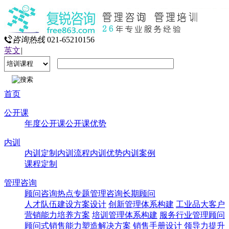
咨询热线
021-65210156
英文
|
首页
公开课
年度公开课
公开课优势
内训
内训定制
内训流程
内训优势
内训案例
课程定制
管理咨询
顾问咨询热点专题
管理咨询
长期顾问
人才队伍建设方案设计
创新管理体系构建
工业品大客户
营销能力培养方案
培训管理体系构建
服务行业管理顾问
顾问式销售能力塑造解决方案
销售手册设计
领导力提升