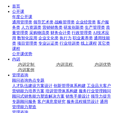
首页
公开课
年度公开课
通用管理类
领导艺术类
战略管理类
企业经营类
客户服
务类
人力资源类
营销销售类
研发创新类
生产管理类
质
量管理类
采购物流类
财务会计类
行政管理类
AI技术应
用
数智化应用
企业文化类
执行力
职业素养类
通用技能
类
项目管理类
专业认证类
行业培训类
线上课程
其它类
课程
公开课优势
内训
内训定制
内训流程
内训优势
内训案例
管理咨询
顾问咨询热点专题
人才队伍建设方案设计
创新管理体系构建
工业品大客户
营销能力培养方案
培训管理体系构建
服务行业管理顾问
顾问式销售能力塑造解决方案
销售手册设计
领导力提升
专题顾问服务
客户满意度研究
服务流程规范设计
通用
管理能力塑造
管理咨询