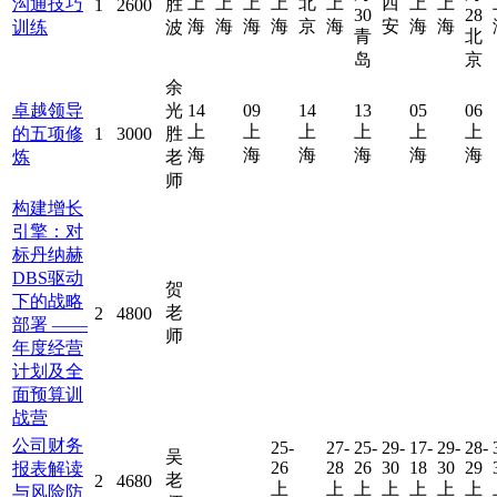
上
上
上
上
北
上
西
上
上
沟通技巧
胜
1
2600
30
28
海
海
海
海
京
海
安
海
海
训练
波
青
北
岛
京
余
卓越领导
光
14
09
14
13
05
06
上
上
上
上
上
上
的五项修
1
3000
胜
海
海
海
海
海
海
炼
老
师
构建增长
引擎：对
标丹纳赫
DBS驱动
贺
下的战略
老
2
4800
部署 ——
师
年度经营
计划及全
面预算训
战营
公司财务
25-
27-
25-
29-
17-
29-
28-
吴
26
28
26
30
18
30
29
报表解读
老
2
4680
上
上
上
上
上
上
上
与风险防