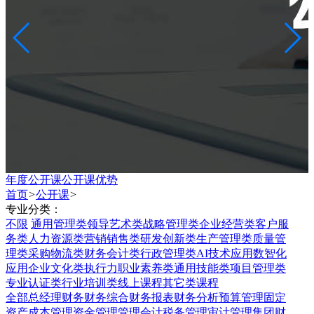
年度公开课
公开课优势
首页
>
公开课
>
专业分类：
不限
通用管理类
领导艺术类
战略管理类
企业经营类
客户服
务类
人力资源类
营销销售类
研发创新类
生产管理类
质量管
理类
采购物流类
财务会计类
行政管理类
AI技术应用
数智化
应用
企业文化类
执行力
职业素养类
通用技能类
项目管理类
专业认证类
行业培训类
线上课程
其它类课程
全部
总经理财务
财务综合
财务报表
财务分析
预算管理
固定
资产
成本管理
资金管理
管理会计
税务管理
审计管理
集团财